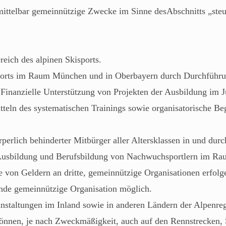
unmittelbar gemeinnützige Zwecke im Sinne desAbschnitts „s
ich des alpinen Skisports.
ports im Raum München und in Oberbayern durch Durchführun
 Finanzielle Unterstützung von Projekten der Ausbildung im 
teln des systematischen Trainings sowie organisatorische Be
perlich behinderter Mitbürger aller Altersklassen in und dur
Ausbildung und Berufsbildung von Nachwuchsportlern im R
 von Geldern an dritte, gemeinnützige Organisationen erfol
ende gemeinnützige Organisation möglich.
anstaltungen im Inland sowie in anderen Ländern der Alpenre
können, je nach Zweckmäßigkeit, auch auf den Rennstrecken, 