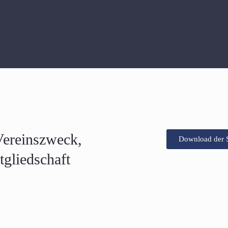
Vereinszweck,
Download der 
tgliedschaft